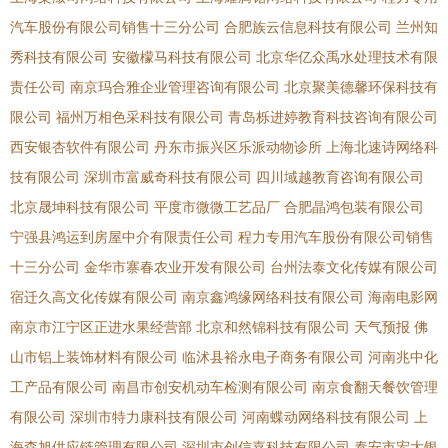
汽车股份有限公司销售十三分公司
合肥族云信息科技有限公司
兰州知
秀科技有限公司
安徽檬马科技有限公司
北京华亿众禹水处理技术有限
责任公司
南京玛合雅企业管理咨询有限公司
北京聚美德馨环保科技有
限公司
福州万相色采科技有限公司
青岛栎进婷教育科技咨询有限公司
西安银杏软件有限公司
丹东市振兴区乐派动物诊所
上海北速诗网络科
技有限公司
深圳市富威奇科技有限公司
四川域越教育咨询有限公司
北京晟坤科技有限公司
平度市微微工艺品厂
合肥晶鸿包装有限公司
宁强县鸿运到房屋中介有限责任公司
程力专用汽车股份有限公司销售
十三分公司
金华市寨春农业开发有限公司
台州法泰文化传媒有限公司
宿迁久高文化传媒有限公司
南京鑫鸿缘网络科技有限公司
海南电影网
南京市江宁区正进水果经营部
北京和然锦科技有限公司
天气预报
佛
山市铝上装饰材料有限公司
临沭县裕永电子商务有限公司
河南兆中化
工产品有限公司
南昌市创安机动车检测有限公司
南京食翻天餐饮管理
有限公司
深圳市特力康科技有限公司
河南蝶动网络科技有限公司
上
海森旭供应链管理有限公司
深圳市创信嘉科技有限公司
泰安市宏大银