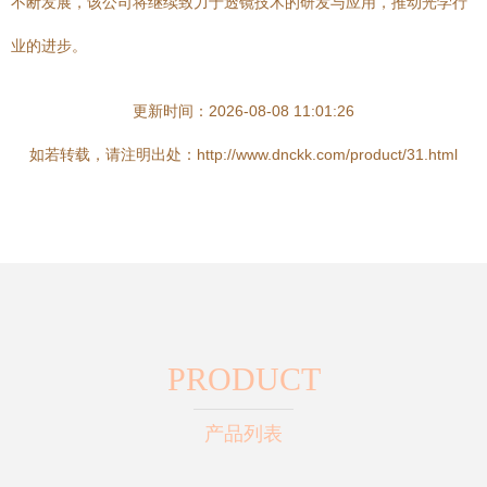
不断发展，该公司将继续致力于透镜技术的研发与应用，推动光学行
业的进步。
更新时间：2026-08-08 11:01:26
如若转载，请注明出处：http://www.dnckk.com/product/31.html
PRODUCT
产品列表