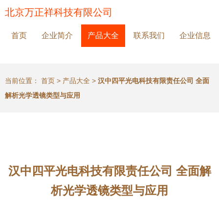
北京万正祥科技有限公司
首页
企业简介
产品大全
联系我们
企业信息
当前位置：
首页
>
产品大全
>
汉中四平光电科技有限责任公司 全面
解析光学透镜类型与应用
汉中四平光电科技有限责任公司 全面解
析光学透镜类型与应用