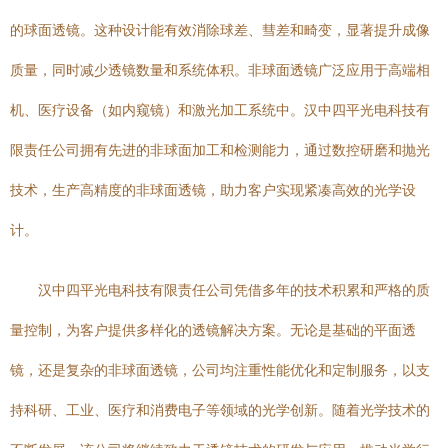
的球面透镜。这种设计能有效消除球差、彗差和畸变，显著提升成像
质量，同时减少透镜数量和系统体积。非球面透镜广泛应用于高端相
机、医疗设备（如内窥镜）和激光加工系统中。汉中四平光电科技有
限责任公司拥有先进的非球面加工和检测能力，通过数控研磨和抛光
技术，生产高精度的非球面透镜，助力客户实现紧凑高效的光学设
计。
汉中四平光电科技有限责任公司凭借多年的技术积累和严格的质
量控制，为客户提供多样化的透镜解决方案。无论是基础的平面透
镜，还是复杂的非球面透镜，公司均注重性能优化和定制服务，以支
持科研、工业、医疗和消费电子等领域的光学创新。随着光学技术的