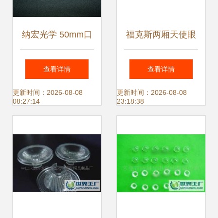
纳宏光学 50mm口
福克斯两厢天使眼
径平凹透镜的精密
透镜雾灯 炫酷实用
查看详情
查看详情
设计与应用解析
改装指南
更新时间：2026-08-08
更新时间：2026-08-08
08:27:14
23:18:38