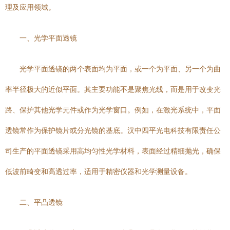
理及应用领域。
一、光学平面透镜
光学平面透镜的两个表面均为平面，或一个为平面、另一个为曲
率半径极大的近似平面。其主要功能不是聚焦光线，而是用于改变光
路、保护其他光学元件或作为光学窗口。例如，在激光系统中，平面
透镜常作为保护镜片或分光镜的基底。汉中四平光电科技有限责任公
司生产的平面透镜采用高均匀性光学材料，表面经过精细抛光，确保
低波前畸变和高透过率，适用于精密仪器和光学测量设备。
二、平凸透镜