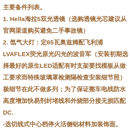
主要备件列表
。
1. Hella海拉5双光透镜（选购透镜光芯建议从
官网渠道购买避免二手事故镜）
2. 氙气大灯：定65瓦奥兹姆配飞利浦
LVAFLEX荧光原光闪光的波音军（安装初期选
择最好的原生LED适配有时支架要找模板从做
工要求而特殊玻璃罩检测隔检查安装细节照）
极细节在此不做多列；为了保证整车电线防水
高度增加快易剂封堵线和外烧部分接无损匹配
DC.
-选切线式中心档停火活侧铝材料加装饰面。